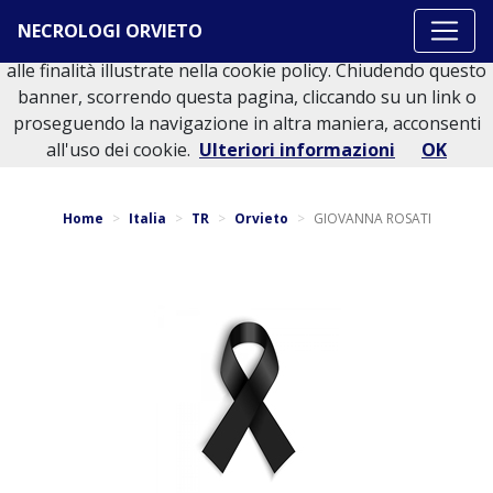
Questo sito o gli strumenti terzi da questo utilizzati si
NECROLOGI ORVIETO
avvalgono di cookie necessari al funzionamento ed utili
alle finalità illustrate nella cookie policy. Chiudendo questo
banner, scorrendo questa pagina, cliccando su un link o
proseguendo la navigazione in altra maniera, acconsenti
Torna indietro
all'uso dei cookie.
Ulteriori informazioni
OK
Home
Italia
TR
Orvieto
GIOVANNA ROSATI