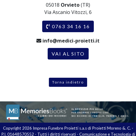
05018
Orvieto
(TR)
Via Ascanio Vitozzi, 6
0763 34 16 16
info@medici-proietti.it
VAI AL SITO
Torna indietro
Copyright 2026 Impresa Funebre Proietti s.a.s di Proietti Moreno &. C. -
P.I. 01648570552 - Tutti i diritti riservati - Comunicazione e Tecnologia di