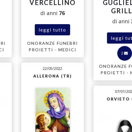
VERCELLINO
GUGLIE
GRIL
di anni
76
di anni
leggi tutto
leggi tu
RI
ONORANZE FUNEBRI
CI
PROIETTI - MEDICI
2
ONORANZE F
22/05/2022
PROIETTI - 
ALLERONA (TR)
07/01/20
ORVIETO 