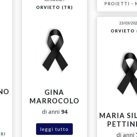
PROIETTI - 
ORVIETO (TR)
23/03/20
ORVIETO 
NO
GINA
MARROCOLO
di anni
94
MARIA SI
PETTIN
leggi tutto
RI
di anni