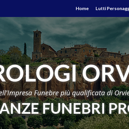
valgono di cookie necessari al funzionamento ed utili alle fina
Home
Lutti Personagg
 proseguendo la navigazione in altra maniera, acconsenti all
ROLOGI ORV
ell'Impresa Funebre più qualificata di Orvi
NZE FUNEBRI PR