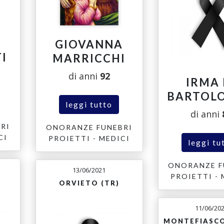
GIOVANNA
I
MARRICCHI
di anni
92
IRMA 
BARTOL
leggi tutto
di anni
RI
ONORANZE FUNEBRI
CI
PROIETTI - MEDICI
leggi tu
ONORANZE F
13/06/2021
PROIETTI - 
ORVIETO (TR)
11/06/20
MONTEFIASCO