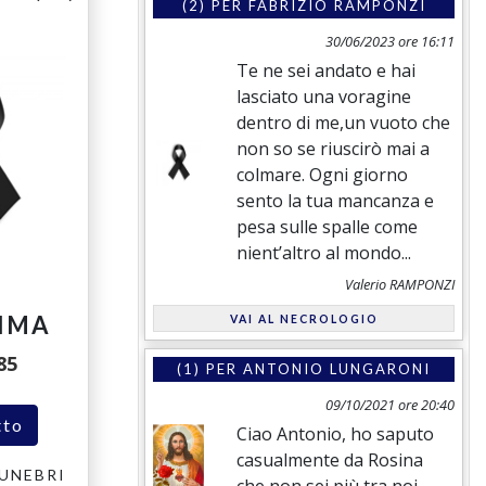
(2) PER
FABRIZIO RAMPONZI
30/06/2023 ore 16:11
Te ne sei andato e hai
lasciato una voragine
dentro di me,un vuoto che
non so se riuscirò mai a
colmare. Ogni giorno
sento la tua mancanza e
pesa sulle spalle come
nient’altro al mondo...
Valerio RAMPONZI
A
IMA
VAI AL NECROLOGIO
85
(1) PER
ANTONIO LUNGARONI
09/10/2021 ore 20:40
tto
Ciao Antonio, ho saputo
casualmente da Rosina
UNEBRI