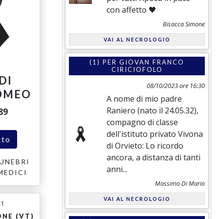
con affetto 🖤
Bisacca Simone
VAI AL NECROLOGIO
(1) PER
GIOVAN FRANCO
CIRICIOFOLO
DI
08/10/2023 ore 16:30
OMEO
A nome di mio padre
Raniero (nato il 24.05.32),
89
compagno di classe
dell'istituto privato Vivona
tto
di Orvieto: Lo ricordo
ancora, a distanza di tanti
UNEBRI
anni...
MEDICI
Massimo Di Mario
VAI AL NECROLOGIO
21
NE (VT)