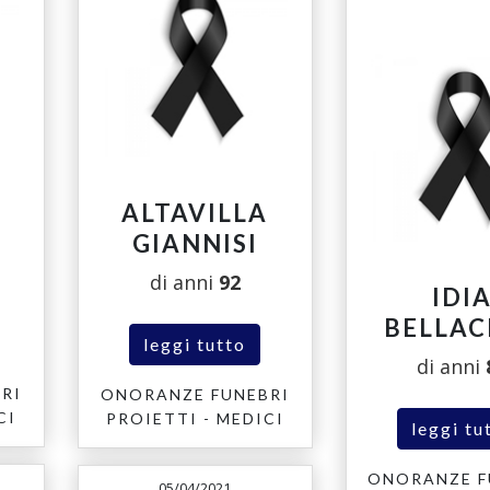
O
ALTAVILLA
GIANNISI
di anni
92
IDI
BELLAC
leggi tutto
di anni
RI
ONORANZE FUNEBRI
CI
PROIETTI - MEDICI
leggi tu
ONORANZE F
05/04/2021