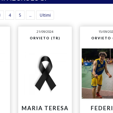
3
4
5
...
Ultimi
21/09/2024
15/09/20
ORVIETO (TR)
ORVIETO 
MARIA TERESA
FEDER