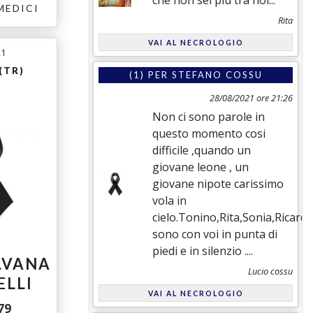
che non sei più tra noi...
MEDICI
Rita
VAI AL NECROLOGIO
21
(TR)
(1) PER
STEFANO COSSU
28/08/2021 ore 21:26
Non ci sono parole in
questo momento cosi
difficile ,quando un
giovane leone , un
giovane nipote carissimo
vola in
cielo.Tonino,Rita,Sonia,Ricard
sono con voi in punta di
piedi e in silenzio ....
LVANA
Lucio cossu
ELLI
VAI AL NECROLOGIO
79