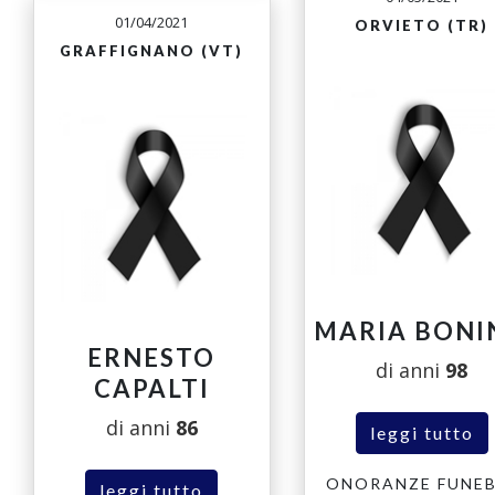
01/04/2021
ORVIETO (TR)
GRAFFIGNANO (VT)
MARIA BONI
ERNESTO
di anni
98
CAPALTI
di anni
86
leggi tutto
ONORANZE FUNEB
leggi tutto