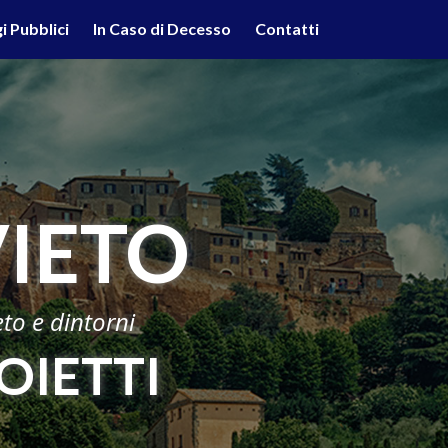
lità illustrate nella cookie policy. Chiudendo questo banner,
i Pubblici
In Caso di Decesso
Contatti
'uso dei cookie.
Ulteriori informazioni
OK
IETO
eto e dintorni
OIETTI