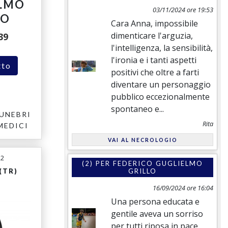
LMO
03/11/2024 ore 19:53
LO
Cara Anna, impossibile
dimenticare l'arguzia,
39
l'intelligenza, la sensibilità,
l'ironia e i tanti aspetti
tto
positivi che oltre a farti
diventare un personaggio
pubblico eccezionalmente
spontaneo e...
UNEBRI
Rita
MEDICI
VAI AL NECROLOGIO
22
(2) PER
FEDERICO GUGLIELMO
(TR)
GRILLO
16/09/2024 ore 16:04
Una persona educata e
gentile aveva un sorriso
per tutti riposa in pace