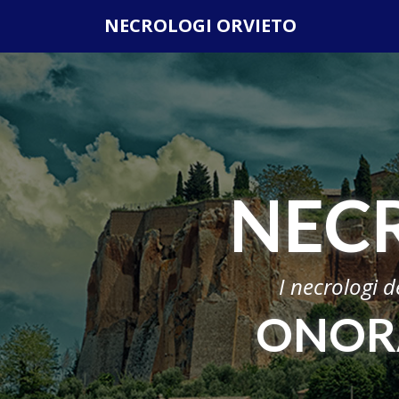
Questo sito o gli strumenti terzi da questo utilizzati si av
NECROLOGI ORVIETO
scorrendo questa pagina, cliccando su un link o
NEC
I necrologi d
ONORA