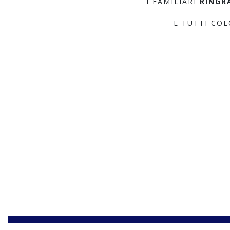
I FAMILIARI
RINGR
E TUTTI CO