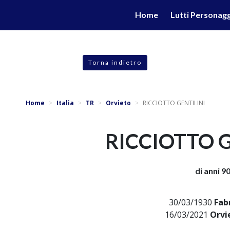
valgono di cookie necessari al funzionamento ed utili alle fina
Home
Lutti Personagg
 proseguendo la navigazione in altra maniera, acconsenti all
Torna indietro
Home
Italia
TR
Orvieto
RICCIOTTO GENTILINI
RICCIOTTO G
di anni 9
30/03/1930
Fab
16/03/2021
Orvi