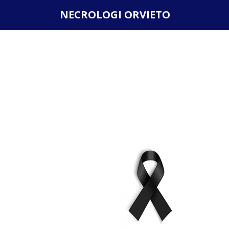
Questo sito o gli strumenti terzi da questo utilizzati si av
NECROLOGI ORVIETO
scorrendo questa pagina, cliccando su un link o