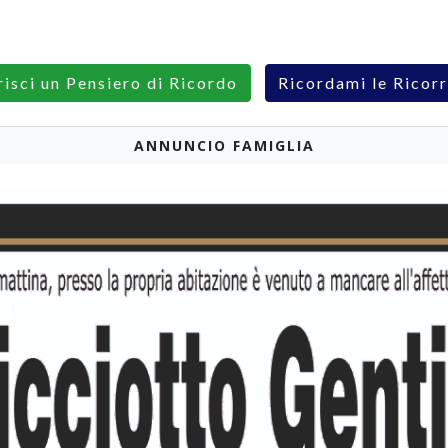
risci un Pensiero di Ricordo
Ricordami le Ricor
ANNUNCIO FAMIGLIA