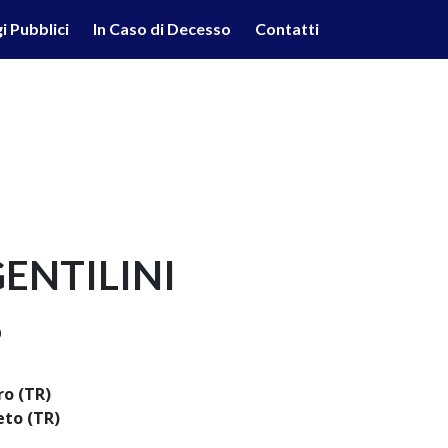
lità illustrate nella cookie policy. Chiudendo questo banner,
i Pubblici
In Caso di Decesso
Contatti
'uso dei cookie.
Ulteriori informazioni
OK
ENTILINI
0
ro (TR)
eto (TR)