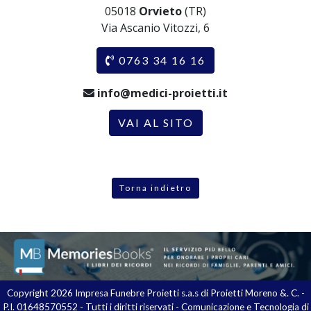
05018
Orvieto
(TR)
Via Ascanio Vitozzi, 6
0763 34 16 16
info@medici-proietti.it
VAI AL SITO
Torna indietro
Copyright 2026 Impresa Funebre Proietti s.a.s di Proietti Moreno &. C. -
P.I. 01648570552 - Tutti i diritti riservati - Comunicazione e Tecnologia di