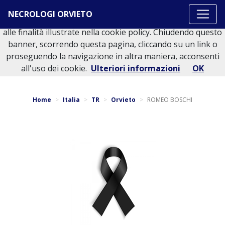
Questo sito o gli strumenti terzi da questo utilizzati si
NECROLOGI ORVIETO
avvalgono di cookie necessari al funzionamento ed utili
alle finalità illustrate nella cookie policy. Chiudendo questo
banner, scorrendo questa pagina, cliccando su un link o
proseguendo la navigazione in altra maniera, acconsenti
Torna indietro
all'uso dei cookie.
Ulteriori informazioni
OK
Home
Italia
TR
Orvieto
ROMEO BOSCHI