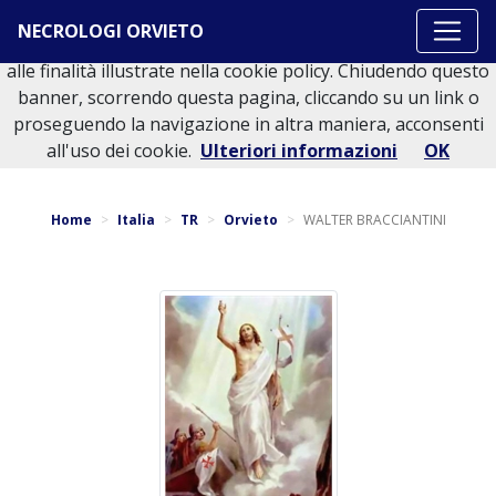
Questo sito o gli strumenti terzi da questo utilizzati si
NECROLOGI ORVIETO
avvalgono di cookie necessari al funzionamento ed utili
alle finalità illustrate nella cookie policy. Chiudendo questo
banner, scorrendo questa pagina, cliccando su un link o
proseguendo la navigazione in altra maniera, acconsenti
Torna indietro
all'uso dei cookie.
Ulteriori informazioni
OK
Home
Italia
TR
Orvieto
WALTER BRACCIANTINI