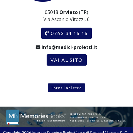
05018
Orvieto
(TR)
Via Ascanio Vitozzi, 6
0763 34 16 16
info@medici-proietti.it
VAI AL SITO
Torna indietro
Copyright 2026 Impresa Funebre Proietti s.a.s di Proietti Moreno &. C. -