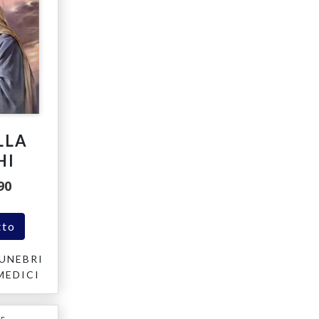
LLA
HI
90
tto
UNEBRI
MEDICI