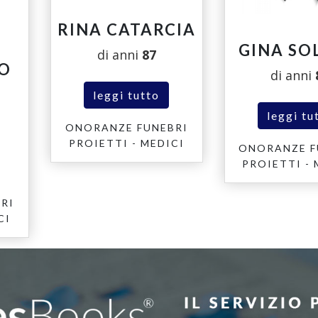
RINA CATARCIA
GINA SO
di anni
87
O
di anni
leggi tutto
leggi tu
ONORANZE FUNEBRI
PROIETTI - MEDICI
ONORANZE F
PROIETTI - 
RI
CI