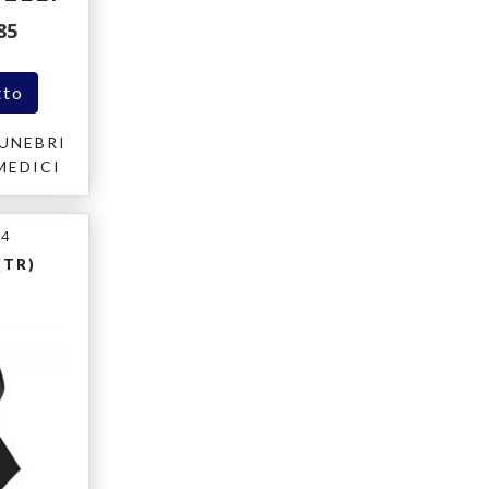
85
tto
UNEBRI
MEDICI
14
(TR)