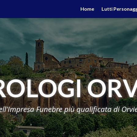
valgono di cookie necessari al funzionamento ed utili alle fina
Home
Lutti Personagg
 proseguendo la navigazione in altra maniera, acconsenti all
ROLOGI ORV
ell'Impresa Funebre più qualificata di Orvi