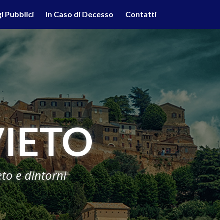
lità illustrate nella cookie policy. Chiudendo questo banner,
i Pubblici
In Caso di Decesso
Contatti
'uso dei cookie.
Ulteriori informazioni
OK
IETO
eto e dintorni