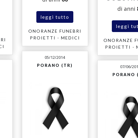
di anni
leggi tutto
leggi tu
ONORANZE FUNEBRI
PROIETTI - MEDICI
RI
ONORANZE F
CI
PROIETTI - 
05/12/2014
PORANO (TR)
07/06/20
PORANO 