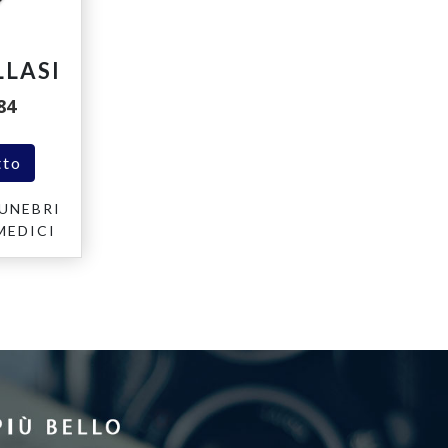
LLASI
84
tto
UNEBRI
MEDICI