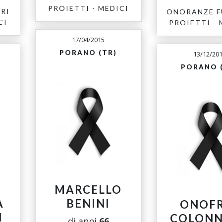
PROIETTI - MEDICI
RI
ONORANZE F
CI
PROIETTI - 
17/04/2015
PORANO (TR)
13/12/20
PORANO 
MARCELLO
A
BENINI
ONOF
I
COLONN
di anni
66