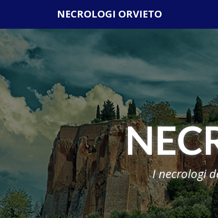
Questo sito o gli strumenti terzi da questo utilizzati si av
NECROLOGI ORVIETO
scorrendo questa pagina, cliccando su un link o
NEC
I necrologi d