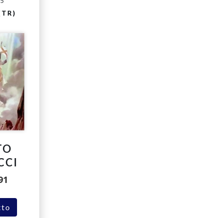
15
(TR)
TO
CCI
91
tto