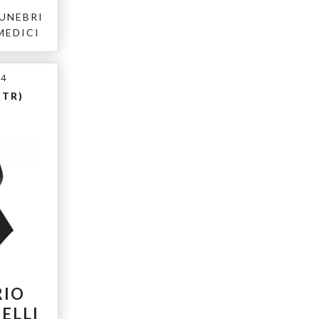
UNEBRI
MEDICI
14
(TR)
RIO
ELLI