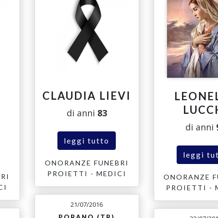
CLAUDIA LIEVI
LEONE
LUCC
di anni
83
di anni
leggi tutto
leggi tu
ONORANZE FUNEBRI
PROIETTI - MEDICI
RI
ONORANZE F
CI
PROIETTI - 
21/07/2016
PORANO (TR)