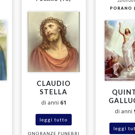
22/07/20
PORANO 
CLAUDIO
STELLA
QUIN
GALLU
di anni
61
di anni
leggi tutto
leggi tu
ONORANZE FUNEBRI