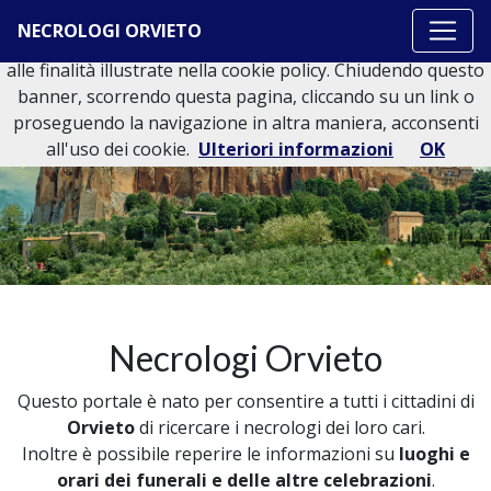
Questo sito o gli strumenti terzi da questo utilizzati si
NECROLOGI ORVIETO
avvalgono di cookie necessari al funzionamento ed utili
alle finalità illustrate nella cookie policy. Chiudendo questo
banner, scorrendo questa pagina, cliccando su un link o
proseguendo la navigazione in altra maniera, acconsenti
all'uso dei cookie.
Ulteriori informazioni
OK
Necrologi Orvieto
Questo portale è nato per consentire a tutti i cittadini di
Orvieto
di ricercare i necrologi dei loro cari.
Inoltre è possibile reperire le informazioni su
luoghi e
orari dei funerali e delle altre celebrazioni
.