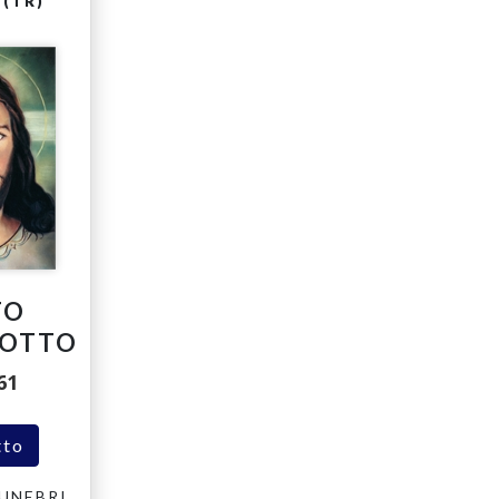
(TR)
TO
ROTTO
61
tto
UNEBRI