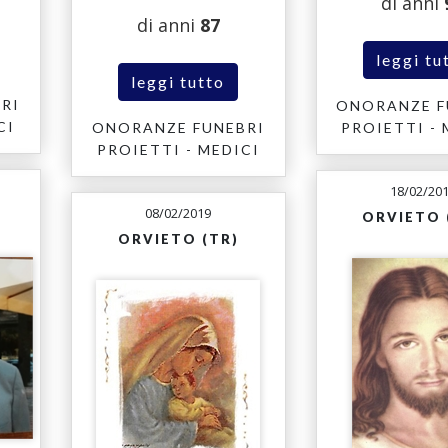
di anni
di anni
87
leggi tu
leggi tutto
RI
ONORANZE F
CI
ONORANZE FUNEBRI
PROIETTI - 
PROIETTI - MEDICI
18/02/20
08/02/2019
ORVIETO 
ORVIETO (TR)