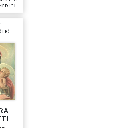
MEDICI
19
(TR)
RA
TI