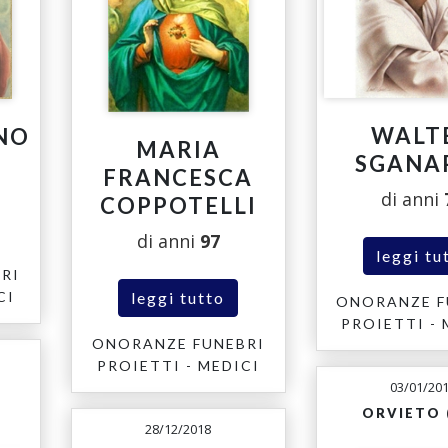
WALT
NO
MARIA
SGANA
FRANCESCA
di anni
COPPOTELLI
di anni
97
leggi tu
RI
leggi tutto
CI
ONORANZE F
PROIETTI - 
ONORANZE FUNEBRI
PROIETTI - MEDICI
03/01/20
ORVIETO 
28/12/2018