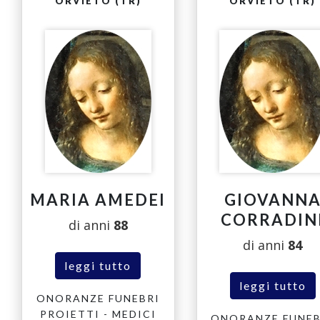
ORVIETO (TR)
ORVIETO (TR)
MARIA AMEDEI
GIOVANN
CORRADIN
di anni
88
di anni
84
leggi tutto
leggi tutto
ONORANZE FUNEBRI
PROIETTI - MEDICI
ONORANZE FUNEB