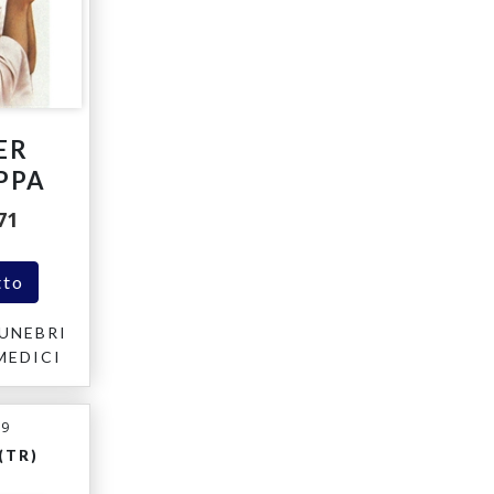
ER
PPA
71
tto
UNEBRI
MEDICI
19
(TR)