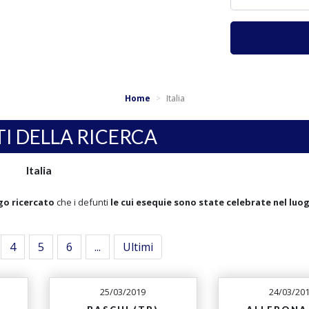
Home
Italia
TI DELLA RICERCA
Italia
go ricercato
che i defunti
le cui esequie sono state celebrate nel luo
4
5
6
...
Ultimi
25/03/2019
24/03/20