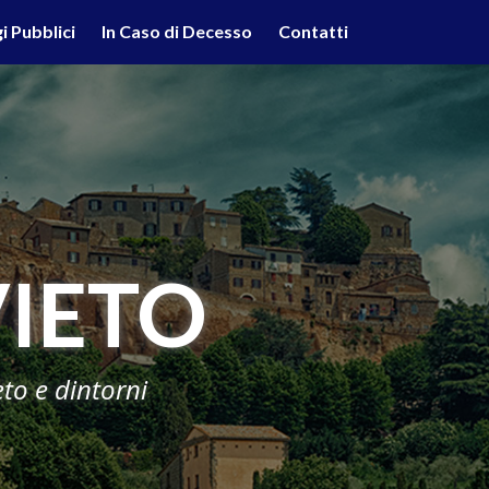
lità illustrate nella cookie policy. Chiudendo questo banner,
i Pubblici
In Caso di Decesso
Contatti
'uso dei cookie.
Ulteriori informazioni
OK
IETO
eto e dintorni