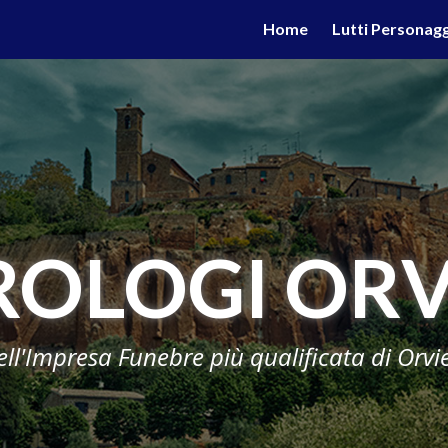
valgono di cookie necessari al funzionamento ed utili alle fina
Home
Lutti Personagg
 proseguendo la navigazione in altra maniera, acconsenti all
ROLOGI ORV
ell'Impresa Funebre più qualificata di Orvi