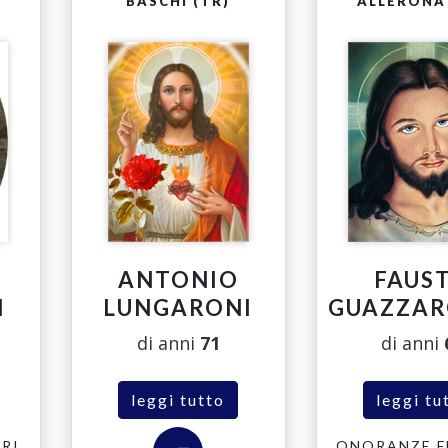
BASCHI (TR)
ALLERONA 
A
ANTONIO
FAUS
I
LUNGARONI
GUAZZA
di anni
71
di anni
leggi tutto
leggi tu
RI
ONORANZE F