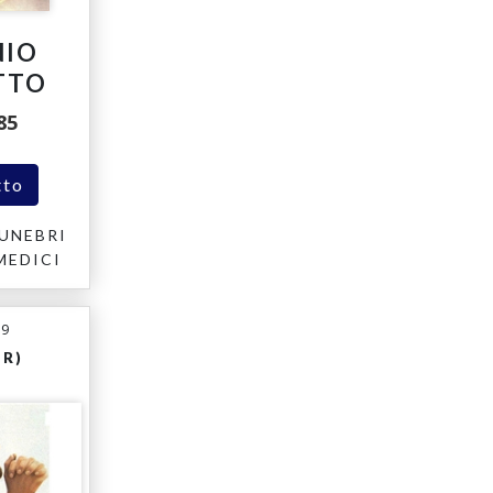
NIO
TTO
85
tto
UNEBRI
MEDICI
19
TR)