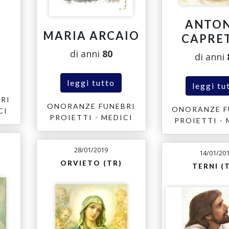
I
ANTO
MARIA ARCAIO
CAPRE
di anni
80
di anni
leggi tutto
leggi tu
RI
ONORANZE FUNEBRI
ONORANZE F
CI
PROIETTI - MEDICI
PROIETTI - 
28/01/2019
14/01/20
ORVIETO (TR)
TERNI (