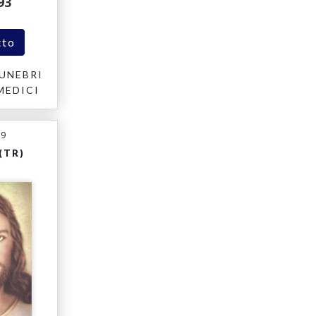
93
tto
UNEBRI
MEDICI
19
(TR)