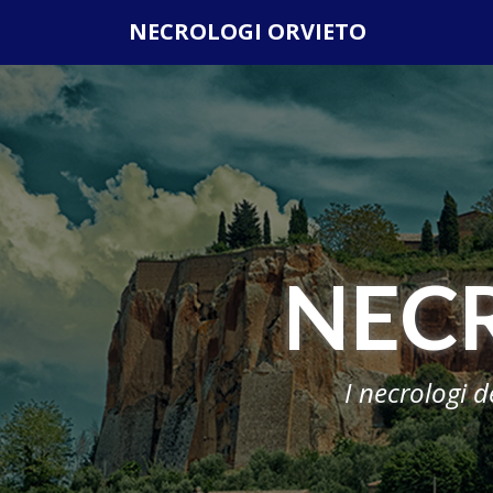
Questo sito o gli strumenti terzi da questo utilizzati si av
NECROLOGI ORVIETO
scorrendo questa pagina, cliccando su un link o
NEC
I necrologi d